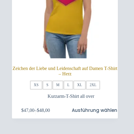
Zeichen der Liebe und Leidenschaft auf Damen T-Shirt
– Herz
XS
S
M
L
XL
2XL
Kurzarm-T-Shirt all over
Dieses
Ausführung wählen
$
47,00
–
$
48,00
Produkt
Preisspanne:
weist
$47,00
mehrere
bis
Varianten
$48,00
auf.