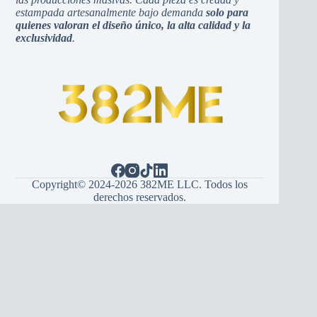
estampada artesanalmente bajo demanda
solo para
quienes valoran el diseño único, la alta calidad y la
exclusividad
.
Copyright© 2024-2026 382ME LLC. Todos los
derechos reservados.
Español
(
Spanisch
)
English
(
Englisch
)
Hrvatski
(
Kroatisch
)
Bosanski
(
Bosnisch
)
Srpski
(
Serbisch
)
Italiano
(
Italienisch
)
Français
(
Französisch
)
Deutsch