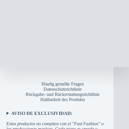
Die
Optionen
können
auf
der
Produktseite
gewählt
werden
Häufig gestellte Fragen
Datenschutzrichtlinie
Rückgabe- und Rückerstattungsrichtlinie
Haltbarkeit des Produkts
AVISO DE EXCLUSIVIDAD:
Estos productos no compiten con el "Fast Fashion" o
las producciones masivas. Cada pieza es creada y