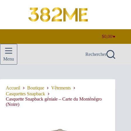
Passer
au
contenu
$
0,00
Panier
d’achat
Rechercher
Menu
Accueil
Boutique
Vêtements
Casquettes Snapback
Casquette Snapback géniale – Carte du Monténégro
(Noire)