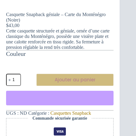
Casquette Snapback géniale – Carte du Monténégro
(Noire)
$
43,00
Cette casquette structurée et géniale, ornée d’une carte
classique du Monténégro, possède une visière plate et
une calotte renforcée en tissu rigide. Sa fermeture à
pression réglable la rend très confortable.
Couleur
quantité
Ajouter au panier
de
Casquette
Snapback
géniale
-
Carte
du
UGS :
ND
Catégorie :
Casquettes Snapback
Monténégro
Commande sécurisée garantie
(Noire)