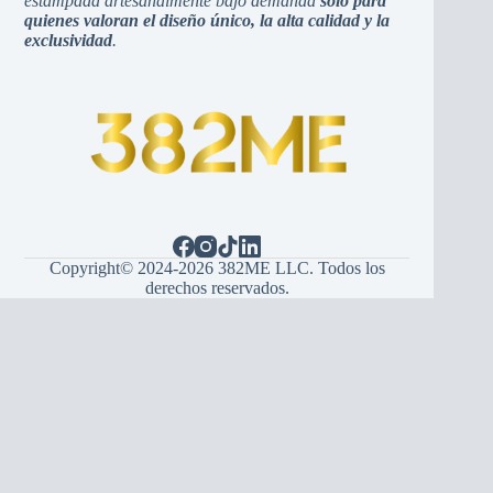
estampada artesanalmente bajo demanda
solo para
quienes valoran el diseño único, la alta calidad y la
exclusividad
.
Copyright© 2024-2026 382ME LLC. Todos los
derechos reservados.
Español
(
Espagnol
)
English
(
Anglais
)
Hrvatski
(
Croate
)
Bosanski
(
Bosnien
)
Srpski
(
Serbe
)
Italiano
(
Italien
)
Français
Deutsch
(
Allemand
)