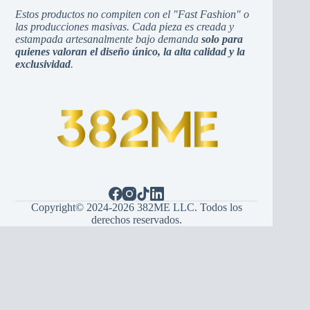
Estos productos no compiten con el "Fast Fashion" o
las producciones masivas. Cada pieza es creada y
estampada artesanalmente bajo demanda
solo para
quienes valoran el diseño único, la alta calidad y la
exclusividad
.
Copyright© 2024-2026 382ME LLC. Todos los
derechos reservados.
Español
English
(
Inglés
)
Hrvatski
(
Croata
)
Bosanski
(
Bosnio
)
Srpski
(
Serbio
)
Italiano