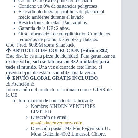
Contiene un 0% de poliéster reciclado
Contiene un 0% de sustancias peligrosas
Este artículo libera microfibras de plástico al
medio ambiente durante el lavado
Restricciones de edad: Para adultos.
Garantía de la UE: 2 años.
Otra información de cumplimiento: Cumple los
requisitos de plomo, bisfenoles y ftalatos.
Cod. Prod. 6089M gorra Snapback
🌟
ARTÍCULO DE COLECCIÓN (Edición 382)
Este diseño es una pieza de identidad. Para garantizar su
exclusividad,
solo se fabricarán 382 unidades para
todo el mundo
. Una vez alcanzado este límite, el
diseño dejará de estar disponible para la venta.
🌟 ENVÍO GLOBAL GRATIS INCLUIDO
⚠ Atención ⚠
Información del producto relacionada con el GPSR de
la UE
Información de contacto del fabricante
Nombre: SINDEN VENTURES
LIMITED.
Dirección de email:
gpsr@sindenventures.com
Dirección postal: Markou Evgenikou 11,
Mesa Geitonia 4002 Limassol, Chipre.