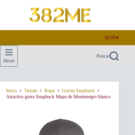
Saltar
al
contenido
$
0,00
Carro
de
compra
Buscar
Menú
Inicio
Tienda
Ropa
Gorras Snapback
Atractiva gorra Snapback Mapa de Montenegro blanco