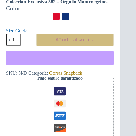
Colección Exclusiva 382 – Orgullo Montenegrino.
Color
Size Guide
Atractiva
Añadir al carrito
gorra
Snapback
Mapa
de
Montenegro
blanco
cantidad
SKU:
N/D
Categoría:
Gorras Snapback
Pago seguro garantizado