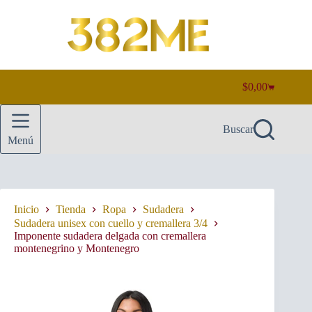
Saltar
al
contenido
$
0,00
Carro
de
compra
Buscar
Menú
Inicio
Tienda
Ropa
Sudadera
Sudadera unisex con cuello y cremallera 3/4
Imponente sudadera delgada con cremallera
montenegrino y Montenegro