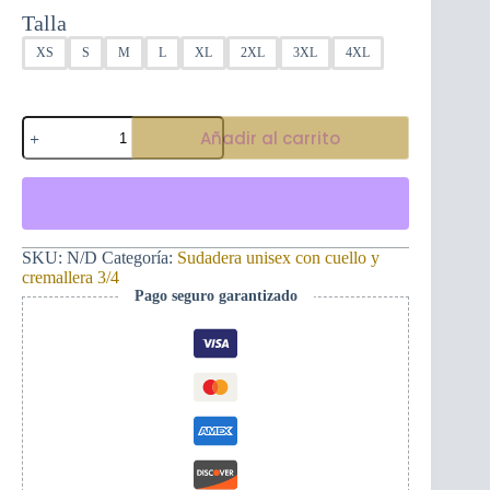
Talla
XS
S
M
L
XL
2XL
3XL
4XL
Imponente
Añadir al carrito
sudadera
delgada
con
cremallera
montenegrino
y
Montenegro
SKU:
N/D
Categoría:
Sudadera unisex con cuello y
cantidad
cremallera 3/4
Pago seguro garantizado