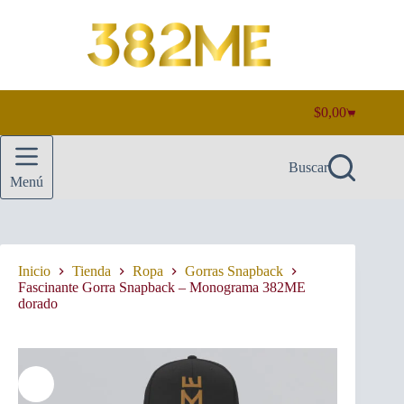
Saltar
al
contenido
$
0,00
Carro
de
compra
Buscar
Menú
Inicio
Tienda
Ropa
Gorras Snapback
Fascinante Gorra Snapback – Monograma 382ME
dorado