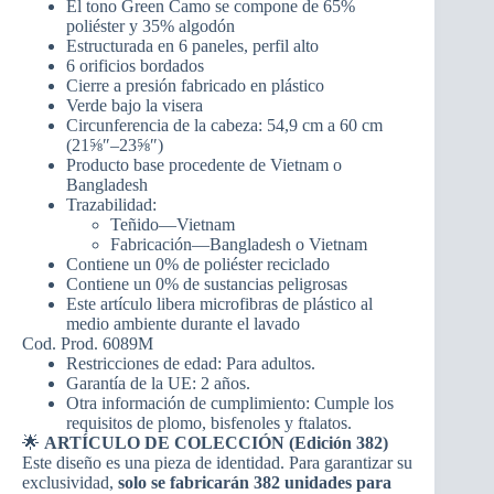
El tono Green Camo se compone de 65%
poliéster y 35% algodón
Estructurada en 6 paneles, perfil alto
6 orificios bordados
Cierre a presión fabricado en plástico
Verde bajo la visera
Circunferencia de la cabeza: 54,9 cm a 60 cm
(21⅝″–23⅝″)
Producto base procedente de Vietnam o
Bangladesh
Trazabilidad:
Teñido—Vietnam
Fabricación—Bangladesh o Vietnam
Contiene un 0% de poliéster reciclado
Contiene un 0% de sustancias peligrosas
Este artículo libera microfibras de plástico al
medio ambiente durante el lavado
Cod. Prod. 6089M
Restricciones de edad: Para adultos.
Garantía de la UE: 2 años.
Otra información de cumplimiento: Cumple los
requisitos de plomo, bisfenoles y ftalatos.
🌟
ARTÍCULO DE COLECCIÓN (Edición 382)
Este diseño es una pieza de identidad. Para garantizar su
exclusividad,
solo se fabricarán 382 unidades para