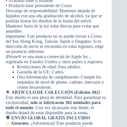
• Acabado mate o brillante
• Producto base procedente de Corea
Descargo de responsabilidad: Mantener alejada de
líquidos con una alta graduación de alcohol, ya que se
podrían borrar los diseños de la funda del móvil.
Mantener fuera de la luz solar directa para evitar que
amarillee.
Importante: Este producto no se puede enviar a Corea
del Sur, Hong Kong, Taiwán, Japón o Singapur. Si tu
dirección de envío se encuentra en estas regiones, elige
un producto diferente.
iPhone® es una marca comercial de Apple Inc.,
registrada en Estados Unidos y otros países y regiones.
Restricciones de edad: Para adultos.
Garantía de la UE: 2 años.
Otra información de cumplimiento: Cumple los
requisitos de nivel de plomo, cadmio, mercurio y
cromo hexavalente.
🌟
ARTÍCULO DE COLECCIÓN (Edición 382)
Este diseño es una pieza de identidad. Para garantizar su
exclusividad,
solo se fabricarán 382 unidades para
todo el mundo
. Una vez alcanzado este límite, el
diseño dejará de estar disponible para la venta.
🌟 ENVÍO GLOBAL GRATIS INCLUIDO
⚠
Atención:
¡Advertencia! Este producto puede