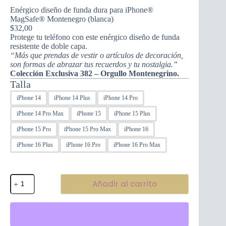
Enérgico diseño de funda dura para iPhone®
MagSafe® Montenegro (blanca)
$
32,00
Protege tu teléfono con este enérgico diseño de funda
resistente de doble capa.
“Más que prendas de vestir o artículos de decoración,
son formas de abrazar tus recuerdos y tu nostalgia.”
Colección Exclusiva 382 – Orgullo Montenegrino.
Talla
iPhone 14
iPhone 14 Plus
iPhone 14 Pro
iPhone 14 Pro Max
iPhone 15
iPhone 15 Plus
iPhone 15 Pro
iPhone 15 Pro Max
iPhone 16
iPhone 16 Plus
iPhone 16 Pro
iPhone 16 Pro Max
Enérgico
Añadir al carrito
diseño
de
funda
dura
para