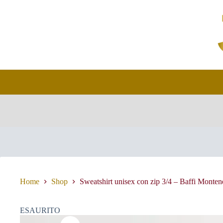
Salta
al
contenuto
Home
Shop
Sweatshirt unisex con zip 3/4 – Baffi Montene
ESAURITO