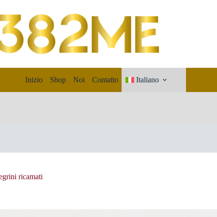
Inizio
Shop
Noi
Contatto
Italiano
grini ricamati