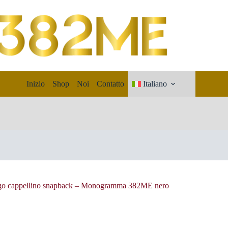
Inizio
Shop
Noi
Contatto
Italiano
go cappellino snapback – Monogramma 382ME nero