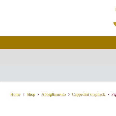
Salta
al
contenuto
Home
Shop
Abbigliamento
Cappellini snapback
Fi