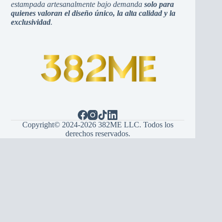
estampada artesanalmente bajo demanda
solo para
quienes valoran el diseño único, la alta calidad y la
exclusividad
.
Copyright© 2024-2026 382ME LLC. Todos los
derechos reservados.
Español
(
Spagnolo
)
English
(
Inglese
)
Hrvatski
(
Croato
)
Bosanski
(
Bosniaco
)
Srpski
(
Serbo
)
Italiano
Français
(
Francese
)
Deutsch
(
Tedesco
)
Português
(
Portoghese, Portogallo
)