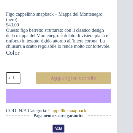
Figo cappellino snapback – Mappa del Montenegro
(nero)
$
43,00
Questo figo berretto strutturato con il classico design
della mappa del Montenegro è dotato di visiera piatta e
rinforzo in tessuto rigido attorno all’intera corona. La
chiusura a scatto regolabile lo rende molto confortevole.
Color
Figo
Aggiungi al carrello
cappellino
snapback
-
Mappa
del
Montenegro
(nero)
COD:
N/A
Categoria:
Cappellini snapback
quantità
Pagamento sicuro garantito