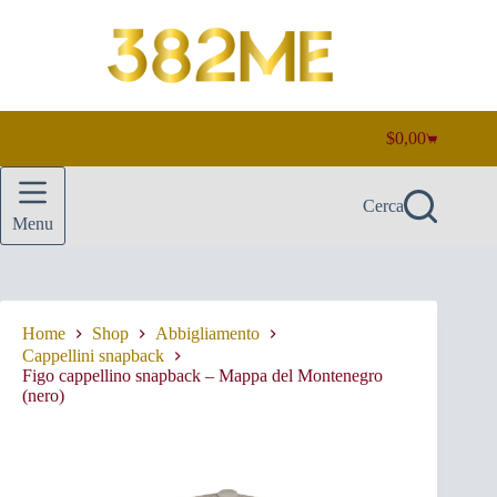
Salta
al
contenuto
$
0,00
Carrello
Cerca
Menu
Home
Shop
Abbigliamento
Cappellini snapback
Figo cappellino snapback – Mappa del Montenegro
(nero)