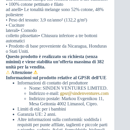
• 100% cotone pettinato e filato
ad anelli• Le tonalità melange sono 52% cotone, 48%
poliestere
• Peso del tessuto: 3,9 oz/anno² (132,2 g/m²)
• Cuciture
laterali• Comodo
colletto plissettato• Chiusura inferiore a tre bottoni
automatici
• Prodotto di base proveniente da Nicaragua, Honduras
o Stati Uniti.
Questo prodotto è realizzato su richiesta (senza
minimi) e viene stabilita un’offerta massima di 382
unità per la vendita.
⚠
Attenzione
⚠
Informazioni sul prodotto relative al GPSR dell’UE
Informazioni di contatto del produttore
Nome: SINDEN VENTURES LIMITED.
Indirizzo e-mail:
gpsr@sindenventures.com
Indirizzo postale: Markou Evgenikou 11,
Mesa Geitonia 4002 Limassol, Cipro.
Limiti di età: per i bambini
Garanzia UE: 2 anni.
Altre informazioni sulla conformità: soddisfa i
requisiti per punte affilate, taglienti e piccole parti
e piombo, cadmio, ftalati, formaldeide, bisfenoli,