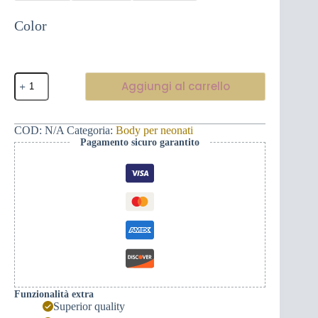
Color
Body
Aggiungi al carrello
per
neonati
a
maniche
COD:
N/A
Categoria:
Body per neonati
corte
Pagamento sicuro garantito
-
Baffi
Montenegrini
quantità
Funzionalità extra
Superior quality