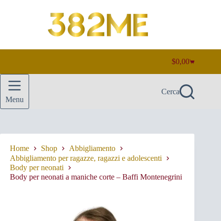
Salta
al
contenuto
$
0,00
Carrello
Cerca
Menu
Home
Shop
Abbigliamento
Abbigliamento per ragazze, ragazzi e adolescenti
Body per neonati
Body per neonati a maniche corte – Baffi Montenegrini