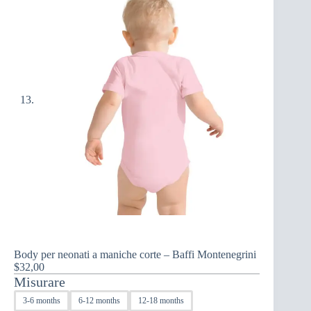
Body per neonati a maniche corte – Baffi Montenegrini
$
32,00
Misurare
3-6 months
6-12 months
12-18 months