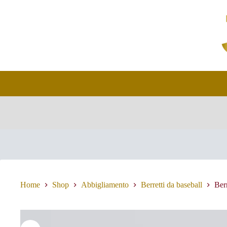
Salta
al
contenuto
Home
Shop
Abbigliamento
Berretti da baseball
Ber