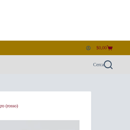
$
0,00
Carrello
Cerca
ro (rosso)