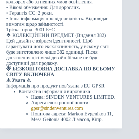
кольорах або за певних умов освітлення.
• Вікові обмеження: Для дорослих.
• Гарантія ЄС: 2 роки.
• Інша інформація про відповідність: Відповідає
вимогам щодо займистості.
Тріска. прод. 3001 Б+С
🌟 КОЛЕКЦІЙНИЙ ПРЕДМЕТ (Видання 382)
Цей дизайн є взірцем ідентичності. Щоб
гарантувати його ексклюзивність, у всьому світі
буде виготовлено лише 382 одиниці. Після
досягнення цієї межі дизайн більше не буде
доступний для продажу.
🌟 БЕЗКОШТОВНА ДОСТАВКА ПО ВСЬОМУ
СВІТУ ВКЛЮЧЕНА
⚠
Увага ⚠
Інформація про продукт пов’язана з EU GPSR
Контактна інформація виробника
Назва: SINDEN VENTURES LIMITED.
Адреса електронної пошти:
gpsr@sindenventures.com
Поштова адреса: Markou Evgenikou 11,
Mesa Geitonia 4002 Лімасол, Кіпр.