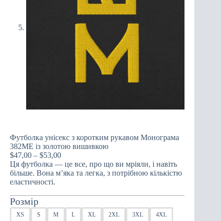
Футболка унісекс з коротким рукавом Монограма
382ME із золотою вишивкою
Price
$
47,00
–
$
53,00
range:
Ця футболка — це все, про що ви мріяли, і навіть
$47,00
більше. Вона м’яка та легка, з потрібною кількістю
through
еластичності.
$53,00
Розмір
XS
S
M
L
XL
2XL
3XL
4XL