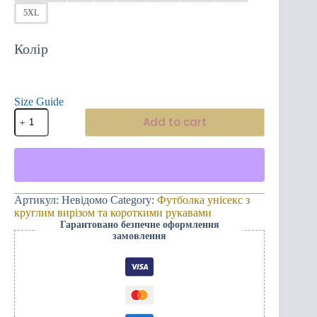
5XL
Колір
Size Guide
Футболка
Add to cart
унісекс
з
коротким
рукавом
Монограма
382ME
із
Артикул:
Невідомо
Category:
Футболка унісекс з
золотою
круглим вирізом та короткими рукавами
вишивкою
Гарантовано безпечне оформлення
quantity
замовлення