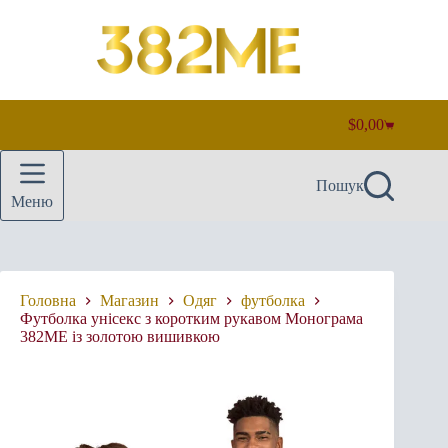
Перейти
до
вмісту
$
0,00
Кошик
Пошук
Меню
Головна
Магазин
Одяг
футболка
Футболка унісекс з коротким рукавом Монограма
382ME із золотою вишивкою