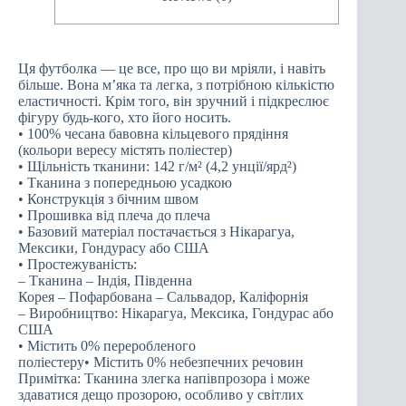
Ця футболка — це все, про що ви мріяли, і навіть
більше. Вона м’яка та легка, з потрібною кількістю
еластичності. Крім того, він зручний і підкреслює
фігуру будь-кого, хто його носить.
• 100% чесана бавовна кільцевого прядіння
(кольори вересу містять поліестер)
• Щільність тканини: 142 г/м² (4,2 унції/ярд²)
• Тканина з попередньою усадкою
• Конструкція з бічним швом
• Прошивка від плеча до плеча
• Базовий матеріал постачається з Нікарагуа,
Мексики, Гондурасу або США
• Простежуваність:
– Тканина – Індія, Південна
Корея – Пофарбована – Сальвадор, Каліфорнія
– Виробництво: Нікарагуа, Мексика, Гондурас або
США
• Містить 0% переробленого
поліестеру• Містить 0% небезпечних речовин
Примітка: Тканина злегка напівпрозора і може
здаватися дещо прозорою, особливо у світлих