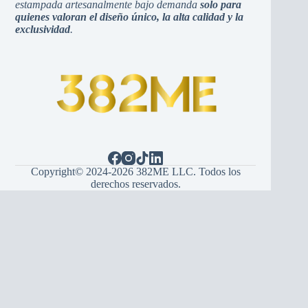
estampada artesanalmente bajo demanda
solo para
quienes valoran el diseño único, la alta calidad y la
exclusividad
.
Copyright© 2024-2026 382ME LLC. Todos los
derechos reservados.
Español
(
Іспанська
)
English
(
англійська
)
Hrvatski
(
Хорватська
)
Bosanski
(
боснійський
)
Srpski
(
сербська
)
Italiano
(
італійська
)
Français
(
французька
)
Deutsch
(
Німецький
)