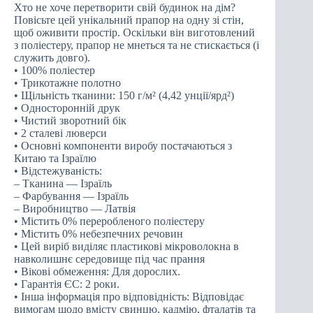
Хто не хоче перетворити свій будинок на дім?
Повісьте цей унікальний прапор на одну зі стін,
щоб оживити простір. Оскільки він виготовлений
з поліестеру, прапор не мнеться та не стискається (і
служить довго).
• 100% поліестер
• Трикотажне полотно
• Щільність тканини: 150 г/м² (4,42 унції/ярд²)
• Односторонній друк
• Чистий зворотний бік
• 2 сталеві люверси
• Основні компоненти виробу постачаються з
Китаю та Ізраїлю
• Відстежуваність:
– Тканина — Ізраїль
– Фарбування — Ізраїль
– Виробництво — Латвія
• Містить 0% переробленого поліестеру
• Містить 0% небезпечних речовин
• Цей виріб виділяє пластикові мікроволокна в
навколишнє середовище під час прання
• Вікові обмеження: Для дорослих.
• Гарантія ЄС: 2 роки.
• Інша інформація про відповідність: Відповідає
вимогам щодо вмісту свинцю, кадмію, фталатів та