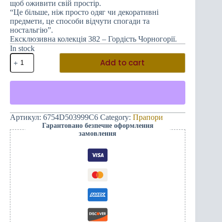
щоб оживити свій простір.
“Це більше, ніж просто одяг чи декоративні
предмети, це способи відчути спогади та
ностальгію”.
Ексклюзивна колекція 382 – Гордість Чорногорії.
In stock
Встановлення
Add to cart
вертикального
прапора
Вічної
Чорногорії
та
рука
(зеленого
Артикул:
6754D503999C6
Category:
Прапори
кольору)
Гарантовано безпечне оформлення
quantity
замовлення