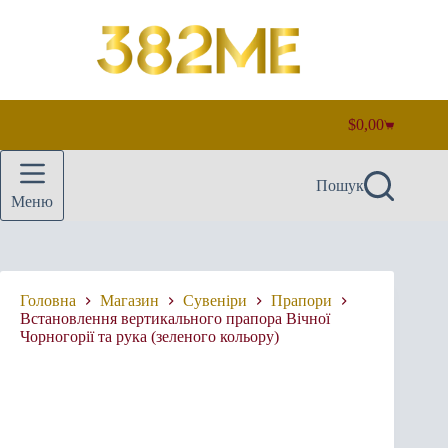
Перейти
до
вмісту
$
0,00
Кошик
Пошук
Меню
Головна
Магазин
Сувеніри
Прапори
Встановлення вертикального прапора Вічної
Чорногорії та рука (зеленого кольору)