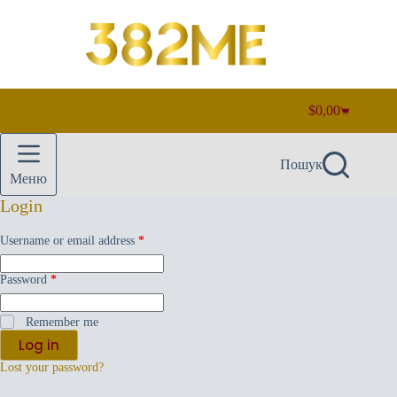
Перейти
до
вмісту
$
0,00
Кошик
Пошук
Меню
Login
Required
Username or email address
*
Required
Password
*
Remember me
Log in
Lost your password?